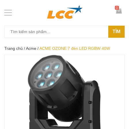
0
TÌM
Trang chủ
/
Acme
/
ACME OZONE 7 đèn LED RGBW 40W