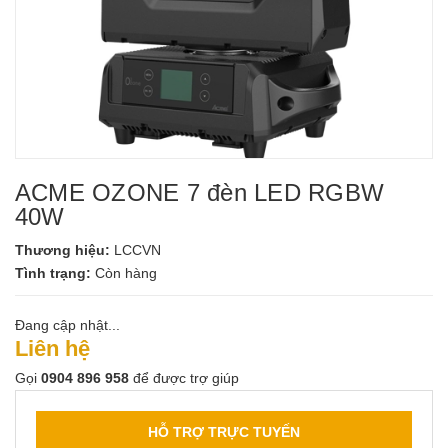
ACME OZONE 7 đèn LED RGBW
40W
Thương hiệu:
LCCVN
Tình trạng:
Còn hàng
Đang cập nhật...
Liên hệ
Gọi
0904 896 958
để được trợ giúp
HỖ TRỢ TRỰC TUYẾN