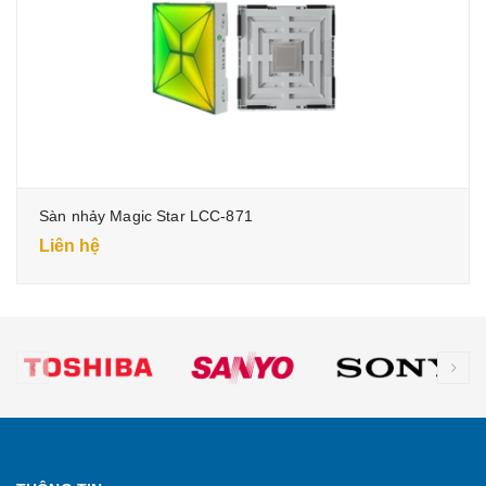
Sàn nhảy Magic Star LCC-871
Liên hệ
prev
ne