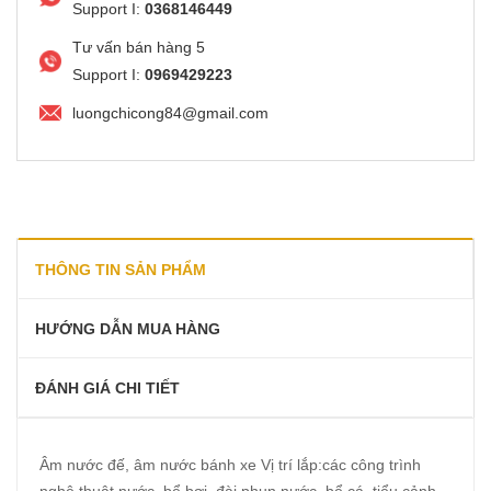
Support I:
0368146449
Tư vấn bán hàng 5
Support I:
0969429223
luongchicong84@gmail.com
THÔNG TIN SẢN PHẨM
HƯỚNG DẪN MUA HÀNG
ĐÁNH GIÁ CHI TIẾT
Âm nước đế, âm nước bánh xe Vị trí lắp:các công trình
nghệ thuật nước, bể bơi, đài phun nước, bể cá, tiểu cảnh...