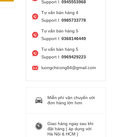
Support I:
0945553968
Tư vấn bán hàng 4
Support I:
0985733778
Tư vấn bán hàng 5
Support I:
0368146449
Tư vấn bán hàng 5
Support I:
0969429223
luongchicong84@gmail.com
Miễn phí vận chuyển với
đơn hàng lớn hơn
Giao hàng ngay sau khi
đặt hàng ( áp dụng với
Hà Nội & HCM )