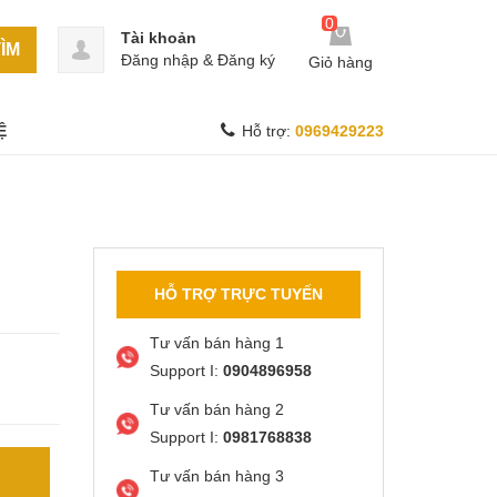
0
Tài khoản
ÌM
Đăng nhập
&
Đăng ký
Giỏ hàng
Ệ
Hỗ trợ:
0969429223
HỖ TRỢ TRỰC TUYẾN
Tư vấn bán hàng 1
Support I:
0904896958
Tư vấn bán hàng 2
Support I:
0981768838
Tư vấn bán hàng 3