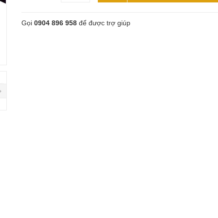
Gọi
0904 896 958
để được trợ giúp
next