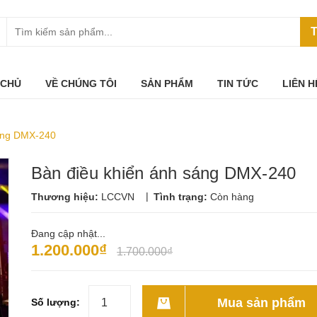
T
 CHỦ
VỀ CHÚNG TÔI
SẢN PHẨM
TIN TỨC
LIÊN H
sáng DMX-240
Bàn điều khiển ánh sáng DMX-240
|
Thương hiệu:
LCCVN
Tình trạng:
Còn hàng
Đang cập nhật...
1.200.000₫
1.700.000₫
Mua sản phẩm
Số lượng: