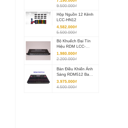
7.190.000₫
9.500.000₫
Hộp Nguồn 12 Kênh
LCC-HN12
4.582.000₫
5.500.000₫
Bộ Khuếch Đại Tín
Hiệu RDM LCC-
KD8C
1.980.000₫
2.200.000₫
Bàn Điều Khiển Ánh
Sáng RDM512 Bao
Gồm Hộp Đựng Bàn
3.975.000₫
4.500.000₫