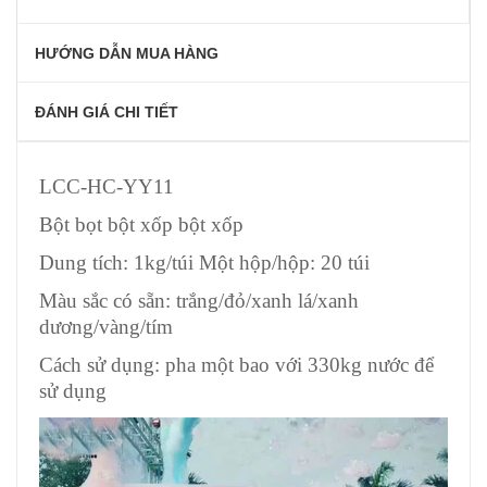
HƯỚNG DẪN MUA HÀNG
ĐÁNH GIÁ CHI TIẾT
LCC-HC-YY11
Bột bọt bột xốp bột xốp
Dung tích: 1kg/túi Một hộp/hộp: 20 túi
Màu sắc có sẵn: trắng/đỏ/xanh lá/xanh
dương/vàng/tím
Cách sử dụng: pha một bao với 330kg nước để
sử dụng