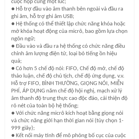
cuộc họp cùng một lúc;
● Hỗ trợ đầu vào âm thanh bên ngoài và đầu ra
ghi âm, hỗ trợ ghi âm USB;
● Hệ thống có thể thiết lập chức năng khóa hoặc
mở khóa hoạt động của micrô, bao gồm lựa chọn
ngôn ngữ;
● Đầu vào và đầu ra hệ thống có chức năng điều
chỉnh âm lượng điện tử, loại bỏ tiếng ồn hiệu
quả;
● Có hơn 5 chế độ nói: FIFO, Chế độ mở, chế độ
thảo luận, chế độ chủ tịch, chế độ ứng dụng, v.v.
Hỗ trợ FIFO, BÌNH THƯỜNG, GIỌNG NÓI, MIỄN
PHÍ, ÁP DỤNG năm chế độ hội nghị, mạch xử lý
âm thanh độ trung thực cao độc đáo, cải thiện độ
rõ nét của toàn bộ hệ thống;
● Với chức năng micrô kích hoạt bằng giọng nói
và chức năng giới hạn thời gian nói (tùy chọn 1-
999 giây);
● Kết nối máy tính để mô phỏng bố cục của cuộc