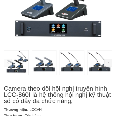
prev
ne
Camera theo dõi hội nghị truyền hình
LCC-860I là hệ thống hội nghị kỹ thuật
số có dây đa chức năng,
Thương hiệu:
LCCVN
Tình trạng:
Còn hàng