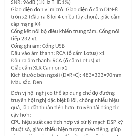
SNR: 96dB (1KHz THD1%)
Giao diện đơn vị micrô: Giao diện ổ cắm DIN-8
tròn x2 (đầu ra 8 lõi 4 chiều tùy chọn), giắc cắm
cáp mạng X4
Cổng kết nối bộ điều khiển trung tâm: Cổng nối
tiếp 232 x1
Cổng ghi âm: Cổng USB
Đầu vào âm thanh: RCA (ổ cắm Lotus) x1
Đầu ra âm thanh: RCA (ổ cắm Lotus) x1
Giắc cắm XLR Cannon x1
Kích thước bên ngoài (D×R×C): 483×323×90mm
Màu sắc: Đen
Đơn vị hội nghị có thể áp dụng chế độ đường
truyền hội nghị đặc biệt 8 lõi, chống nhiễu hiệu
quả, lắp đặt thuận tiện hơn, truyền tải đáng tin
cậy hơn;
CPU hiệu suất cao tích hợp và xử lý mạch DSP kỹ
thuật số, giảm thiểu hiện tượng méo tiếng, giúp