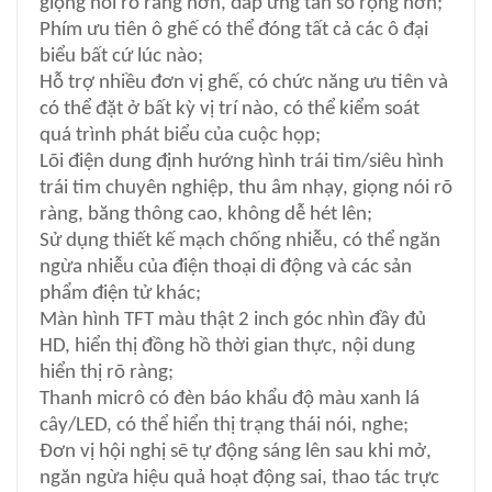
giọng nói rõ ràng hơn, đáp ứng tần số rộng hơn;
Phím ưu tiên ô ghế có thể đóng tất cả các ô đại
biểu bất cứ lúc nào;
Hỗ trợ nhiều đơn vị ghế, có chức năng ưu tiên và
có thể đặt ở bất kỳ vị trí nào, có thể kiểm soát
quá trình phát biểu của cuộc họp;
Lõi điện dung định hướng hình trái tim/siêu hình
trái tim chuyên nghiệp, thu âm nhạy, giọng nói rõ
ràng, băng thông cao, không dễ hét lên;
Sử dụng thiết kế mạch chống nhiễu, có thể ngăn
ngừa nhiễu của điện thoại di động và các sản
phẩm điện tử khác;
Màn hình TFT màu thật 2 inch góc nhìn đầy đủ
HD, hiển thị đồng hồ thời gian thực, nội dung
hiển thị rõ ràng;
Thanh micrô có đèn báo khẩu độ màu xanh lá
cây/LED, có thể hiển thị trạng thái nói, nghe;
Đơn vị hội nghị sẽ tự động sáng lên sau khi mở,
ngăn ngừa hiệu quả hoạt động sai, thao tác trực