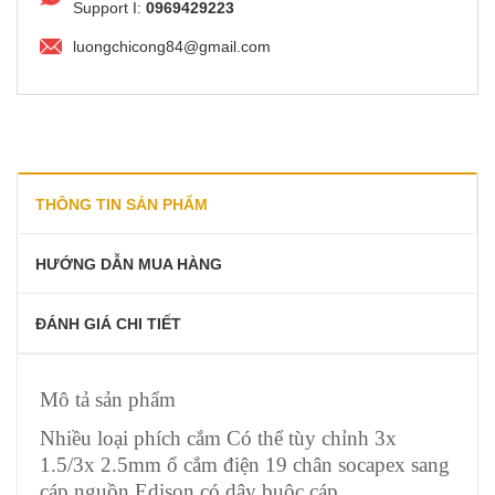
Support I:
0969429223
luongchicong84@gmail.com
THÔNG TIN SẢN PHẨM
HƯỚNG DẪN MUA HÀNG
ĐÁNH GIÁ CHI TIẾT
Mô tả sản phẩm
Nhiều loại phích cắm Có thể tùy chỉnh 3x
1.5/3x 2.5mm ổ cắm điện 19 chân socapex sang
cáp nguồn Edison có dây buộc cáp