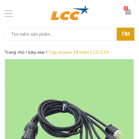
0
TÌM
Trang chủ
/
luky-star
/
Cáp scopex 19 chân LCC-C19