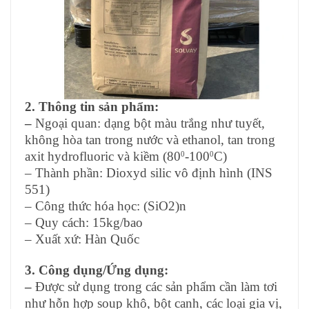
2. Thông tin sản phẩm:
–
Ngoại quan: dạng bột màu trắng như tuyết,
không hòa tan trong nước và ethanol, tan trong
axit hydrofluoric và kiềm (80
-100
C)
0
0
– Thành phần: Dioxyd silic vô định hình (INS
551)
– Công thức hóa học: (SiO2)n
– Quy cách: 15kg/bao
– Xuất xứ: Hàn Quốc
3. Công dụng/Ứng dụng:
–
Được sử dụng trong các sản phẩm cần làm tơi
như hỗn hợp soup khô, bột canh, các loại gia vị,