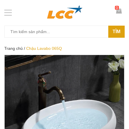
0
TÌM
Trang chủ
/
Chậu Lavabo 065Q