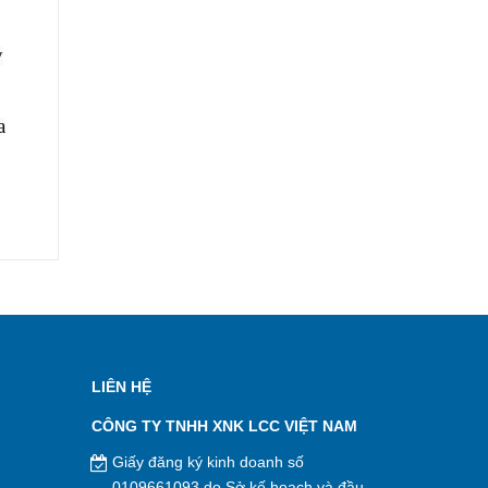
y
a
LIÊN HỆ
CÔNG TY TNHH XNK LCC VIỆT NAM
Giấy đăng ký kinh doanh số
0109661093 do Sở kế hoạch và đầu