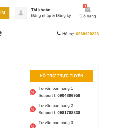
0
Tài khoản
ÌM
Đăng nhập
&
Đăng ký
Giỏ hàng
Ệ
Hỗ trợ:
0969429223
HỖ TRỢ TRỰC TUYẾN
Tư vấn bán hàng 1
Support I:
0904896958
Tư vấn bán hàng 2
Support I:
0981768838
Tư vấn bán hàng 3