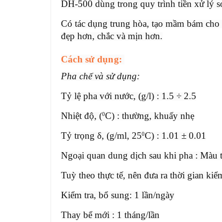
DH-500 dùng trong quy trình tiền xử lý s
Có tác dụng trung hòa, tạo mầm bám cho 
đẹp hơn, chắc và mịn hơn.
Cách sử dụng:
Pha chế và sử dụng:
Tỷ lệ pha với nước, (g/l) : 1.5 ÷ 2.5
Nhiệt độ, (
C) : thường, khuấy nhẹ
0
Tỷ trọng δ, (g/ml, 25
C) : 1.01 ± 0.01
0
Ngoại quan dung dịch sau khi pha : Màu t
Tuỳ theo thực tế, nên đưa ra thời gian kiể
Kiểm tra, bổ sung: 1 lần/ngày
Thay bể mới : 1 tháng/lần