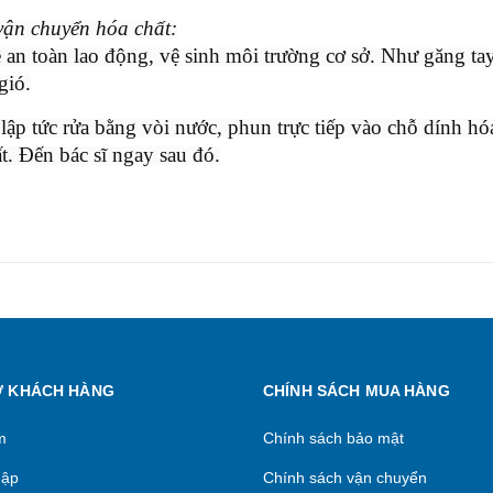
vận chuyển hóa chất:
 an toàn lao động, vệ sinh môi trường cơ sở. Như găng ta
gió.
lập tức rửa bằng vòi nước, phun trực tiếp vào chỗ dính hó
ất. Đến bác sĩ ngay sau đó.
Ợ KHÁCH HÀNG
CHÍNH SÁCH MUA HÀNG
m
Chính sách bảo mật
hập
Chính sách vận chuyển