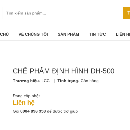
T
 CHỦ
VỀ CHÚNG TÔI
SẢN PHẨM
TIN TỨC
LIÊN H
CHẾ PHẨM ĐỊNH HÌNH DH-500
|
Thương hiệu:
LCC
Tình trạng:
Còn hàng
Đang cập nhật...
Liên hệ
Gọi
0904 896 958
để được trợ giúp