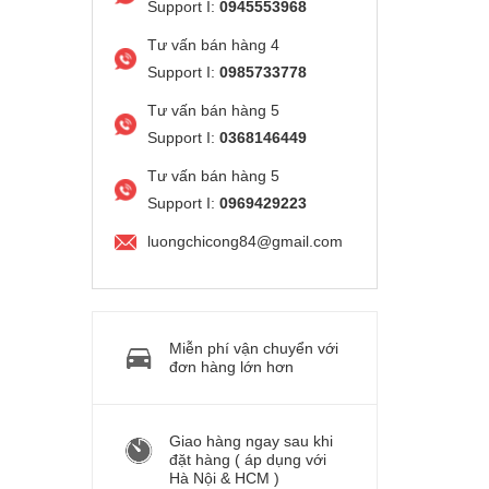
Support I:
0945553968
Tư vấn bán hàng 4
Support I:
0985733778
Tư vấn bán hàng 5
Support I:
0368146449
Tư vấn bán hàng 5
Support I:
0969429223
luongchicong84@gmail.com
Miễn phí vận chuyển với
đơn hàng lớn hơn
Giao hàng ngay sau khi
đặt hàng ( áp dụng với
Hà Nội & HCM )