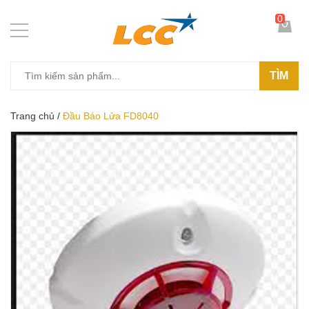
0
TÌM
Trang chủ
/
Đầu Báo Lửa FD8040