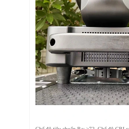
Chế độ tiêu chuẩn Ra: ≥72, Chế độ CRI 