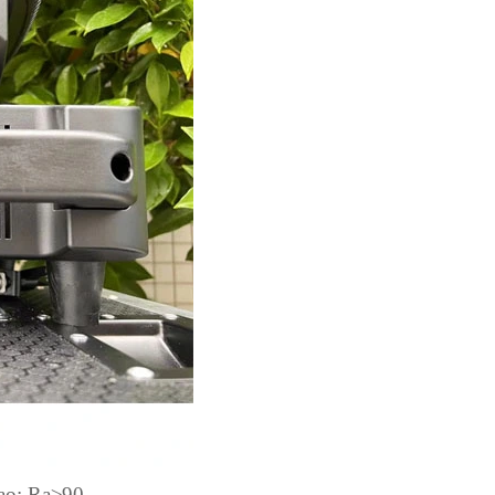
cao: Ra≥90