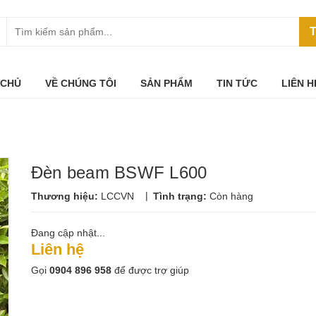
T
 CHỦ
VỀ CHÚNG TÔI
SẢN PHẨM
TIN TỨC
LIÊN H
Đèn beam BSWF L600
|
Thương hiệu:
LCCVN
Tình trạng:
Còn hàng
Đang cập nhật...
Liên hệ
Gọi
0904 896 958
để được trợ giúp