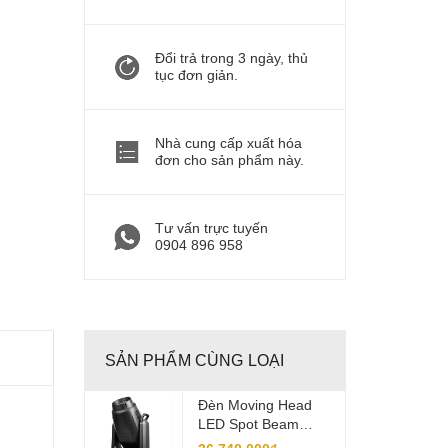
Đổi trả trong 3 ngày, thủ
tục đơn giản.
Nhà cung cấp xuất hóa
đơn cho sản phẩm này.
Tư vấn trực tuyến
0904 896 958
SẢN PHẨM CÙNG LOẠI
Đèn Moving Head
LED Spot Beam
Wash 800W BSWF