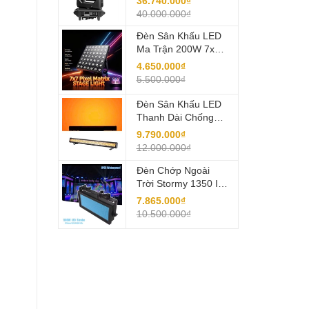
36.740.000₫
HP1000 4 In 1
40.000.000₫
Đèn Sân Khấu LED
Ma Trận 200W 7x7
RGB
4.650.000₫
5.500.000₫
Đèn Sân Khấu LED
Thanh Dài Chống
Nước Golden Atrip
9.790.000₫
IP Cổ Điển
12.000.000₫
Đèn Chớp Ngoài
Trời Stormy 1350 IP
Chống Nước IP65
7.865.000₫
10.500.000₫