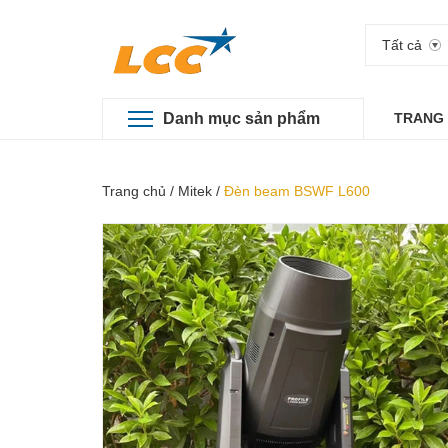
Tất cả
Danh mục sản phẩm
TRANG
Trang chủ
/
Mitek
/
Đèn beam BSWF L600