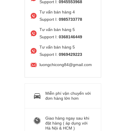
Support I:
0945553968
Tư vấn bán hàng 4
Support I:
0985733778
Tư vấn bán hàng 5
Support I:
0368146449
Tư vấn bán hàng 5
Support I:
0969429223
luongchicong84@gmail.com
Miễn phí vận chuyển với
đơn hàng lớn hơn
Giao hàng ngay sau khi
đặt hàng ( áp dụng với
Hà Nội & HCM )