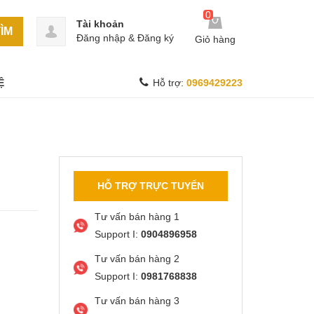
0
Tài khoản
ÌM
Đăng nhập
&
Đăng ký
Giỏ hàng
Ệ
Hỗ trợ:
0969429223
HỖ TRỢ TRỰC TUYẾN
Tư vấn bán hàng 1
Support I:
0904896958
Tư vấn bán hàng 2
Support I:
0981768838
Tư vấn bán hàng 3