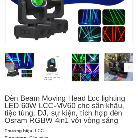
prev
ne
Đèn Beam Moving Head Lcc lighting
LED 60W LCC-MV60 cho sân khấu,
tiệc tùng, DJ, sự kiện, tích hợp đèn
Osram RGBW 4in1 với vòng sáng
Thương hiệu:
LCC
Tình trạng:
Còn hàng