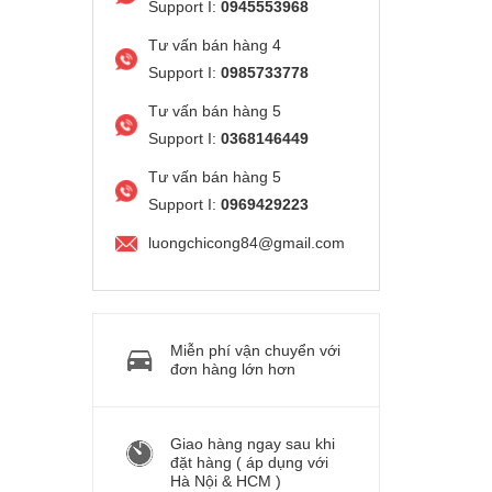
Support I:
0945553968
Tư vấn bán hàng 4
Support I:
0985733778
Tư vấn bán hàng 5
Support I:
0368146449
Tư vấn bán hàng 5
Support I:
0969429223
luongchicong84@gmail.com
Miễn phí vận chuyển với
đơn hàng lớn hơn
Giao hàng ngay sau khi
đặt hàng ( áp dụng với
Hà Nội & HCM )