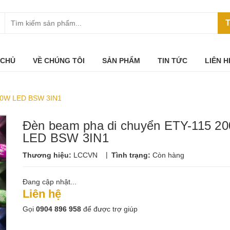
T
 CHỦ
VỀ CHÚNG TÔI
SẢN PHẨM
TIN TỨC
LIÊN H
200W LED BSW 3IN1
Đèn beam pha di chuyển ETY-115 2
LED BSW 3IN1
|
Thương hiệu:
LCCVN
Tình trạng:
Còn hàng
Đang cập nhật...
Liên hệ
Gọi
0904 896 958
để được trợ giúp