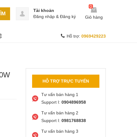
0
Tài khoản
ÌM
Đăng nhập
&
Đăng ký
Giỏ hàng
Ệ
Hỗ trợ:
0969429223
00W
HỖ TRỢ TRỰC TUYẾN
Tư vấn bán hàng 1
Support I:
0904896958
Tư vấn bán hàng 2
Support I:
0981768838
Tư vấn bán hàng 3