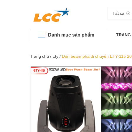
Tất cả
Danh mục sản phẩm
TRANG
Trang chủ
/
Ety
/
Đèn beam pha di chuyển ETY-115 