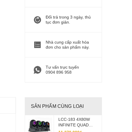
Đổi trả trong 3 ngày, thủ
tục đơn giản.
Nhà cung cấp xuất hóa
đơn cho sản phẩm này.
Tư vấn trực tuyến
0904 896 958
SẢN PHẨM CÙNG LOẠI
LCC-183 4X80W
INFINITE QUAD
TORNADO