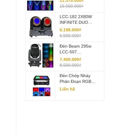
11.370.000₫
15.000.000₫
LCC-182 2X80W
INFINITE DUO
TORNADO
6.198.000₫
6.500.000₫
Đèn Beam 295w
LCC-507
295W/310W PRISM
7.400.000₫
KING BEAM | MAIN
8.500.000₫
PRO 2025 Bóng
Đèn Philips
Đèn Chớp Nháy
Phân Đoạn RGB
1080 LCC-309S
Liên hệ