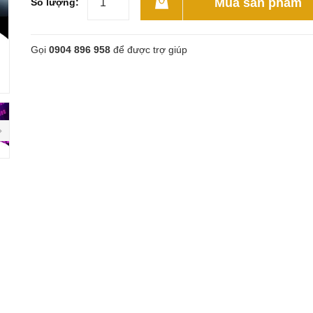
Mua sản phẩm
Số lượng:
Gọi
0904 896 958
để được trợ giúp
next