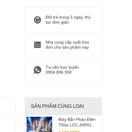
Đổi trả trong 3 ngày, thủ
tục đơn giản.
Nhà cung cấp xuất hóa
đơn cho sản phẩm này.
Tư vấn trực tuyến
0904 896 958
SẢN PHẨM CÙNG LOẠI
Máy Bắn Pháo Điện
750w LCC-JHP01
Dúng Cho Sân Khấu