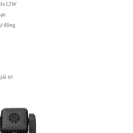
 9x12W
hạn
Tự động
ải trí