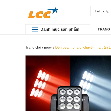
Tất cả
Danh mục sản phẩm
TRANG
Trang chủ
/
mowl
/
Đèn beam pha di chuyển ma trậ