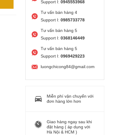
Support I:
0945553968
Tư vấn bán hàng 4
Support I:
0985733778
Tư vấn bán hàng 5
Support I:
0368146449
Tư vấn bán hàng 5
Support I:
0969429223
luongchicong84@gmail.com
Miễn phí vận chuyển với
đơn hàng lớn hơn
Giao hàng ngay sau khi
đặt hàng ( áp dụng với
Hà Nội & HCM )