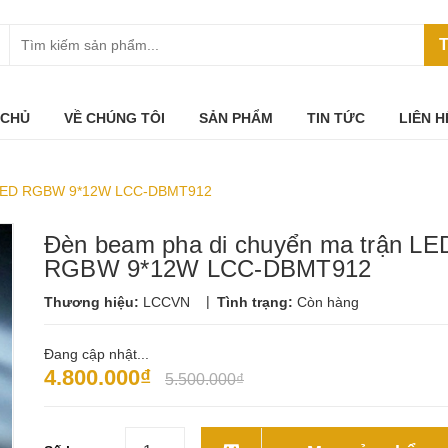
T
 CHỦ
VỀ CHÚNG TÔI
SẢN PHẨM
TIN TỨC
LIÊN H
n LED RGBW 9*12W LCC-DBMT912
Đèn beam pha di chuyển ma trận LE
RGBW 9*12W LCC-DBMT912
|
Thương hiệu:
LCCVN
Tình trạng:
Còn hàng
Đang cập nhật...
4.800.000₫
5.500.000₫