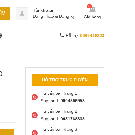
0
Tài khoản
ÌM
Đăng nhập
&
Đăng ký
Giỏ hàng
Ệ
Hỗ trợ:
0969429223
D
HỖ TRỢ TRỰC TUYẾN
Tư vấn bán hàng 1
Support I:
0904896958
Tư vấn bán hàng 2
Support I:
0981768838
Tư vấn bán hàng 3