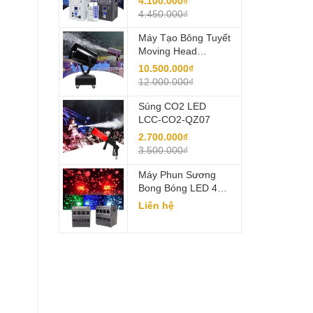
4.100.000₫
Chuyên Nghiệp
4.450.000₫
Máy Tạo Bông Tuyết
Moving Head
3000W LCC-XHJ01
10.500.000₫
12.000.000₫
Súng CO2 LED
LCC-CO2-QZ07
2.700.000₫
3.500.000₫
Máy Phun Sương
Bong Bóng LED 4
Đầu LCC-YPJ01
Liên hệ