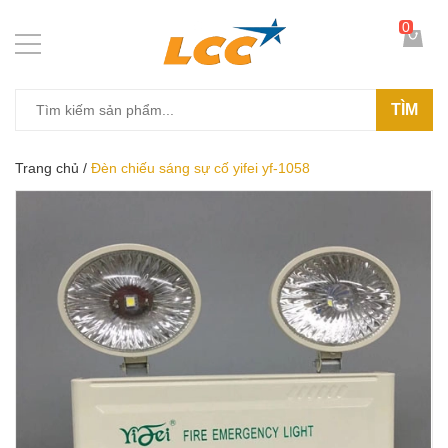
0
TÌM
Trang chủ
/
Đèn chiếu sáng sự cố yifei yf-1058