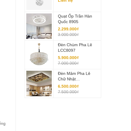
Liên hệ
Quạt Ốp Trần Hàn
Quốc 8905
2.299.000₫
3.000.000₫
Đèn Chùm Pha Lê
LCC8097
5.900.000₫
7.000.000₫
Đèn Mâm Pha Lê
Chữ Nhật
LCCY422A
6.500.000₫
7.500.000₫
ếng