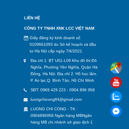
LIÊN HỆ
CÔNG TY TNHH XNK LCC VIỆT NAM
Giấy đăng ký kinh doanh số
0109661093 do Sở kế hoạch và đầu
tư Hà Nội cấp ngày 7/6/2021
Địa chỉ 1: BT U01-L09 Khu đô thị Đô
Nghĩa, Phường Yên Nghĩa, Quận Hà
Đông, Hà Nội. Địa chỉ 2: Hồ học lãm.
P. An lạc,Q. Bình Tân, Hồ Chí Minh
SĐT:
0969 429 223
-
0904 896 958
luongchicong84@gmail.com
LUONG CHI CONG - TK :
0904896958 Ngân hàng MBNgân
hàng MB chi nhánh sở giao dịch 1