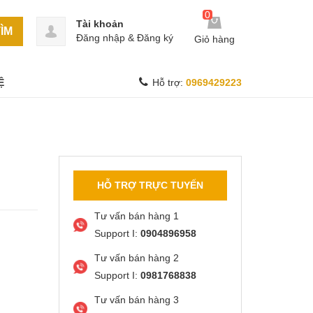
0
Tài khoản
ÌM
Đăng nhập
&
Đăng ký
Giỏ hàng
Ệ
Hỗ trợ:
0969429223
HỖ TRỢ TRỰC TUYẾN
Tư vấn bán hàng 1
Support I:
0904896958
Tư vấn bán hàng 2
Support I:
0981768838
Tư vấn bán hàng 3