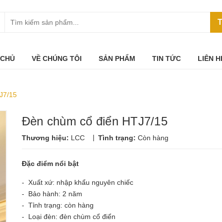
T
 CHỦ
VỀ CHÚNG TÔI
SẢN PHẨM
TIN TỨC
LIÊN H
J7/15
Đèn chùm cổ điển HTJ7/15
|
Thương hiệu:
LCC
Tình trạng:
Còn hàng
Đặc điểm nổi bật
- Xuất xứ: nhập khẩu nguyên chiếc
- Bảo hành: 2 năm
- Tỉnh trạng: còn hàng
- Loại đèn: đèn chùm cổ điển