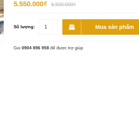
5.550.000₫
6.500.000₫
Mua sản phẩm
Số lượng:
Gọi
0904 896 958
để được trợ giúp