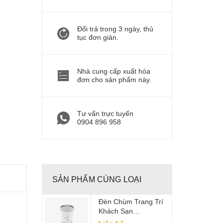
Đổi trả trong 3 ngày, thủ
tục đơn giản.
Nhà cung cấp xuất hóa
đơn cho sản phẩm này.
Tư vấn trực tuyến
0904 896 958
SẢN PHẨM CÙNG LOẠI
Đèn Chùm Trang Trí
Khách Sạn
FLLCM1025