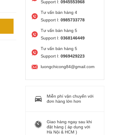
Support I:
0945553968
Tư vấn bán hàng 4
Support I:
0985733778
Tư vấn bán hàng 5
Support I:
0368146449
Tư vấn bán hàng 5
Support I:
0969429223
luongchicong84@gmail.com
Miễn phí vận chuyển với
đơn hàng lớn hơn
Giao hàng ngay sau khi
đặt hàng ( áp dụng với
Hà Nội & HCM )