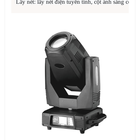
Lấy nét: lấy nét điện tuyến tính, cột ánh sáng có t