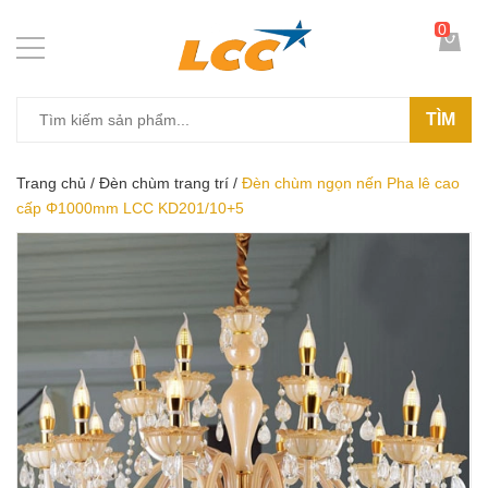
0
TÌM
Trang chủ
/
Đèn chùm trang trí
/
Đèn chùm ngọn nến Pha lê cao
cấp Φ1000mm LCC KD201/10+5