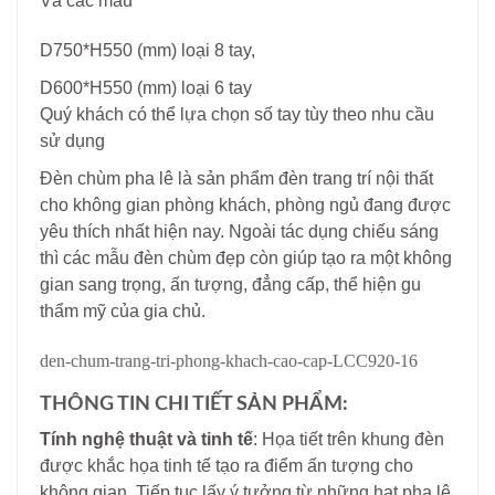
Và các mẫu
D750*H550 (mm) loại 8 tay,
D600*H550 (mm) loại 6 tay
Quý khách có thể lựa chọn số tay tùy theo nhu cầu
sử dụng
Đèn chùm pha lê là sản phẩm đèn trang trí nội thất
cho không gian phòng khách, phòng ngủ đang được
yêu thích nhất hiện nay. Ngoài tác dụng chiếu sáng
thì các mẫu đèn chùm đẹp còn giúp tạo ra một không
gian sang trọng, ấn tượng, đẳng cấp, thể hiện gu
thẩm mỹ của gia chủ.
den-chum-trang-tri-phong-khach-cao-cap-LCC920-16
THÔNG TIN CHI TIẾT SẢN PHẨM:
Tính nghệ thuật và tinh tế
: Họa tiết trên khung đèn
được khắc họa tinh tế tạo ra điểm ấn tượng cho
không gian. Tiếp tục lấy ý tưởng từ những hạt pha lê