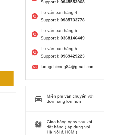
Support I:
0945553968
Tư vấn bán hàng 4
Support I:
0985733778
Tư vấn bán hàng 5
Support I:
0368146449
Tư vấn bán hàng 5
Support I:
0969429223
luongchicong84@gmail.com
Miễn phí vận chuyển với
đơn hàng lớn hơn
Giao hàng ngay sau khi
đặt hàng ( áp dụng với
Hà Nội & HCM )