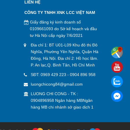
LIÊN HỆ
CÔNG TY TNHH XNK LCC VIỆT NAM
Giấy đăng ký kinh doanh số
0109661093 do Sở kế hoạch và đầu
tư Hà Nội cấp ngày 7/6/2021
Địa chỉ 1: BT U01-L09 Khu đô thị Đô
Nghĩa, Phường Yên Nghĩa, Quận Hà
Đông, Hà Nội. Địa chỉ 2: Hồ học lãm.
P. An lạc,Q. Bình Tân, Hồ Chí Minh
SĐT:
0969 429 223
-
0904 896 958
luongchicong84@gmail.com
LUONG CHI CONG - TK :
0904896958 Ngân hàng MBNgân
hàng MB chi nhánh sở giao dịch 1