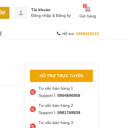
0
Tài khoản
ÌM
Đăng nhập
&
Đăng ký
Giỏ hàng
Ệ
Hỗ trợ:
0969429223
HỖ TRỢ TRỰC TUYẾN
Tư vấn bán hàng 1
Support I:
0904896958
Tư vấn bán hàng 2
Support I:
0981768838
Tư vấn bán hàng 3