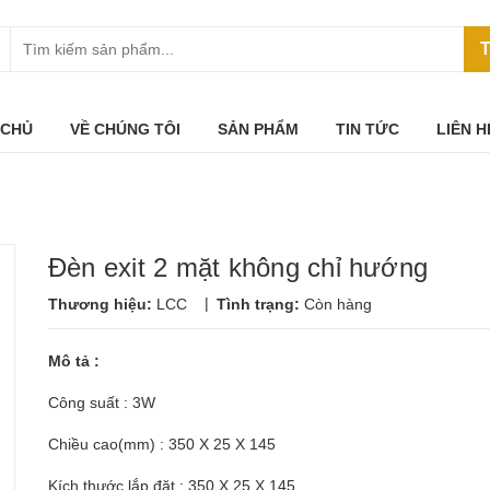
T
 CHỦ
VỀ CHÚNG TÔI
SẢN PHẨM
TIN TỨC
LIÊN H
Đèn exit 2 mặt không chỉ hướng
|
Thương hiệu:
LCC
Tình trạng:
Còn hàng
Mô tả :
Công suất : 3W
Chiều cao(mm) : 350 X 25 X 145
Kích thước lắp đặt : 350 X 25 X 145