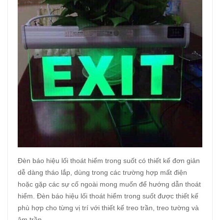
Đèn báo hiệu lối thoát hiểm trong suốt có thiết kế đơn giản
dễ dàng tháo lắp, dùng trong các trường hợp mất điện
hoặc gặp các sự cố ngoài mong muốn để hướng dẫn thoát
hiểm. Đèn báo hiệu lối thoát hiểm trong suốt được thiết kế
phù hợp cho từng vị trí với thiết kế treo trần, treo tường và
âm trần.