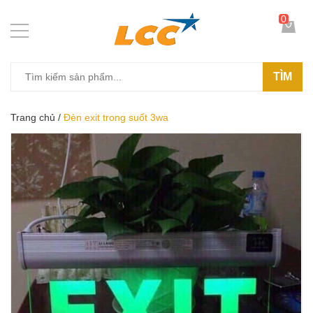
0
TÌM
Trang chủ
/
Đèn exit trong suốt 3wa