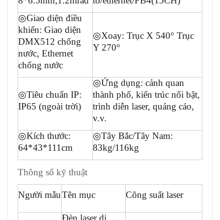
8*6.5mm;1.2mrad
tớ/ethernet/FB4(15CH)
◎
Giao diện điều
khiển: Giao diện
◎
Xoay: Trục X 540° Trục
DMX512 chống
Y 270°
nước, Ethernet
chống nước
◎
Ứng dụng: cảnh quan
◎
Tiêu chuẩn IP:
thành phố, kiến ​​trúc nổi bật,
IP65 (ngoài trời)
trình diễn laser, quảng cáo,
v.v.
◎
Kích thước:
◎
Tây Bắc/Tây Nam:
64*43*111cm
83kg/116kg
Thông số kỹ thuật
Người mẫu
Tên mục
Công suất laser
Đèn laser di