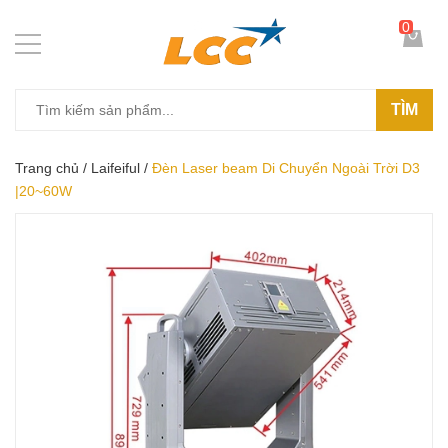
0
TÌM
Trang chủ
/
Laifeiful
/
Đèn Laser beam Di Chuyển Ngoài Trời D3
|20~60W