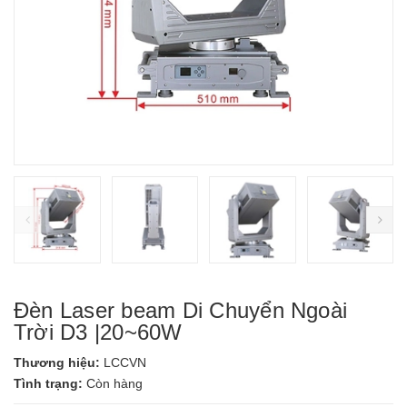
prev
ne
Đèn Laser beam Di Chuyển Ngoài
Trời D3 |20~60W
Thương hiệu:
LCCVN
Tình trạng:
Còn hàng