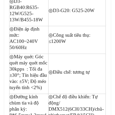
◎
D3-
RGB40:R635-
◎
D3-G20: G525-20W
12W/G525-
13W/B455-18W
◎
Điện áp định
mức:
◎
Công suất tiêu thụ:
AC100~240V
≤1200W
50/60Hz
◎
Máy quét: Góc
quét máy quét mốc
30kpps : Tối đa
◎
Điều chế: tương tự
±30°; Tín hiệu đầu
vào: ±5V; Độ méo
tuyến tính <2%)
◎
Đường kính
◎
Chế độ điều khiển: Tự
chùm tia và độ
động/
phân kỳ:
DMX512(6CH/33CH)/chủ-