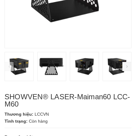
prev
ne
SHOWVEN® LASER-Maiman60 LCC-
M60
Thương hiệu:
LCCVN
Tình trạng:
Còn hàng