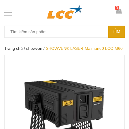
0
TÌM
Trang chủ
/
showven
/
SHOWVEN® LASER-Maiman60 LCC-M60