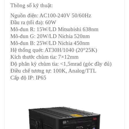
Thông số kỹ thuật:
Nguồn điện: AC100-240V 50/60Hz
Đầu ra (tối đa): 60W
Mô-đun R: 15W/LD Mitsubishi 638nm
Mô-đun G: 20W/LD Nichia 520nm
Mô-đun B: 25W/LD Nichia 450nm
Hệ thống quét: AT30H/1040 (20°25K)
Kích thước chùm tia: 7×12mm
Độ phân kỳ chùm tia: <1,5mrad (góc đầy đủ)
Điều chế tương tự: 100K, Analog/TTL
Cấp độ IP: IP65