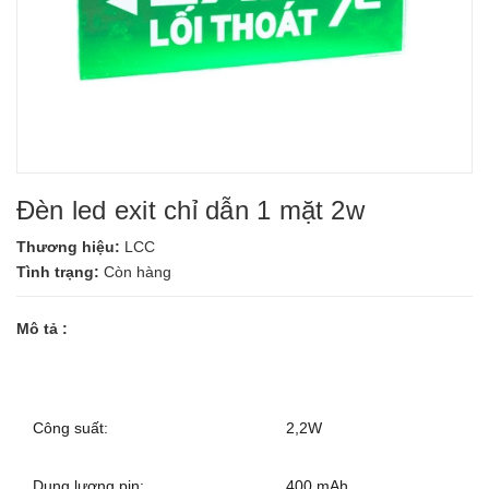
Đèn led exit chỉ dẫn 1 mặt 2w
Thương hiệu:
LCC
Tình trạng:
Còn hàng
Mô tả :
Công suất:
2,2W
Dung lượng pin:
400 mAh