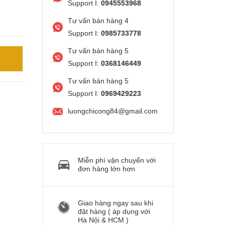
Support I:
0945553968
Tư vấn bán hàng 4
Support I:
0985733778
Tư vấn bán hàng 5
Support I:
0368146449
Tư vấn bán hàng 5
Support I:
0969429223
luongchicong84@gmail.com
Miễn phí vận chuyển với
đơn hàng lớn hơn
Giao hàng ngay sau khi
đặt hàng ( áp dụng với
Hà Nội & HCM )