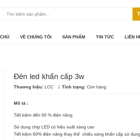
T
 CHỦ
VỀ CHÚNG TÔI
SẢN PHẨM
TIN TỨC
LIÊN H
Đèn led khẩn cấp 3w
|
Thương hiệu:
LCC
Tình trạng:
Còn hàng
Mô tả :
Tiết kiệm đến 60 % điện năng
Sử dụng chip LED có hiệu suất sáng cao
Tiết kiệm 60% điện năng thay thế chiếu sáng khẩn cấp sử dụn