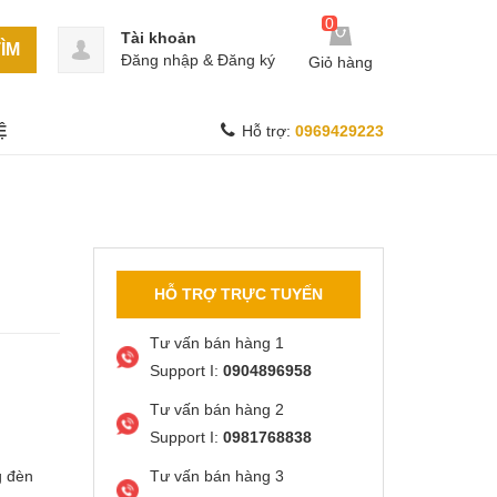
0
Tài khoản
ÌM
Đăng nhập
&
Đăng ký
Giỏ hàng
Ệ
Hỗ trợ:
0969429223
HỖ TRỢ TRỰC TUYẾN
Tư vấn bán hàng 1
Support I:
0904896958
Tư vấn bán hàng 2
Support I:
0981768838
g đèn
Tư vấn bán hàng 3