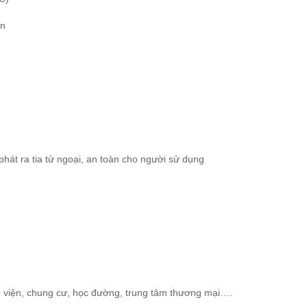
ện
hát ra tia tử ngoại, an toàn cho người sử dụng
h viện, chung cư, học đường, trung tâm thương mại….