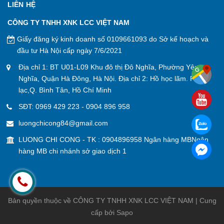
LIÊN HỆ
CÔNG TY TNHH XNK LCC VIỆT NAM
Giấy đăng ký kinh doanh số 0109661093 do Sở kế hoạch và
đầu tư Hà Nội cấp ngày 7/6/2021
Địa chỉ 1: BT U01-L09 Khu đô thị Đô Nghĩa, Phường Yên
Nghĩa, Quận Hà Đông, Hà Nội. Địa chỉ 2: Hồ học lãm. P. An
lạc,Q. Bình Tân, Hồ Chí Minh
SĐT:
0969 429 223
-
0904 896 958
luongchicong84@gmail.com
LUONG CHI CONG - TK : 0904896958 Ngân hàng MBNgân
hàng MB chi nhánh sở giao dịch 1
Bản quyền thuộc về CÔNG TY TNHH XNK LCC VIỆT NAM | Cung
cấp bởi
Sapo