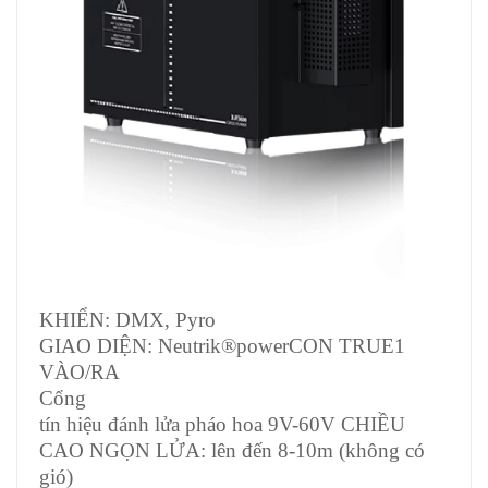
KHIỂN: DMX, Pyro
GIAO DIỆN: Neutrik®powerCON TRUE1
VÀO/RA
Cổng
tín hiệu đánh lửa pháo hoa 9V-60V CHIỀU
CAO NGỌN LỬA: lên đến 8-10m (không có
gió)