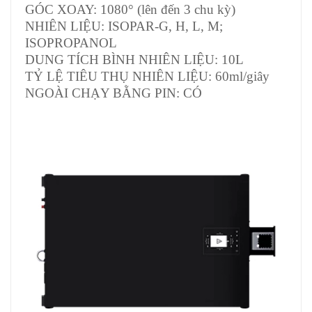
GÓC XOAY: 1080° (lên đến 3 chu kỳ)
NHIÊN LIỆU: ISOPAR-G, H, L, M;
ISOPROPANOL
DUNG TÍCH BÌNH NHIÊN LIỆU: 10L
TỶ LỆ TIÊU THỤ NHIÊN LIỆU: 60ml/giây
NGOÀI CHẠY BẰNG PIN: CÓ