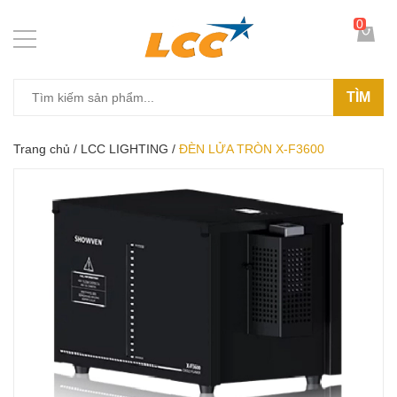
0
TÌM
Trang chủ
/
LCC LIGHTING
/
ĐÈN LỬA TRÒN X-F3600