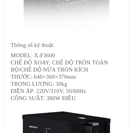
Thông số kỹ thuật:
MODEL: X-F3600
CHẾ ĐỘ XOAY: CHẾ ĐỘ TRÒN TOÀN
BỘ/CHẾ ĐỘ NỬA TRÒN KÍCH
THƯỚC: 640×360×370mm
TRỌNG LƯỢNG: 30kg
ĐIỆN ÁP: 220V/110V, 50/60Hz
CÔNG SUẤT: 380W ĐIỀU