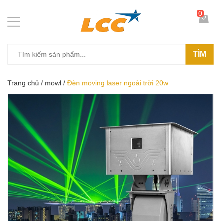
0
TÌM
Trang chủ
/
mowl
/
Đèn moving laser ngoài trời 20w