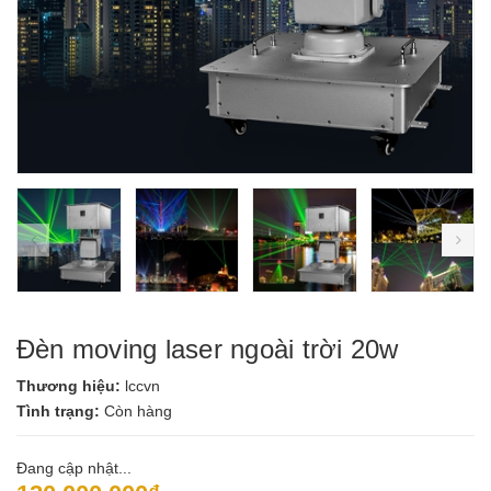
prev
ne
Đèn moving laser ngoài trời 20w
Thương hiệu:
lccvn
Tình trạng:
Còn hàng
Đang cập nhật...