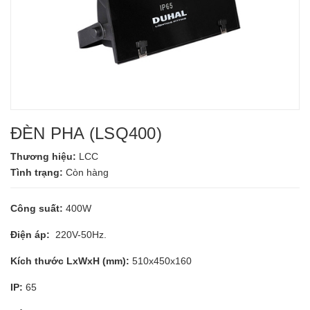
ĐÈN PHA (LSQ400)
Thương hiệu:
LCC
Tình trạng:
Còn hàng
Công suất:
400W
Điện áp:
220V-50Hz.
Kích thước LxWxH (mm):
510x450x160
IP:
65