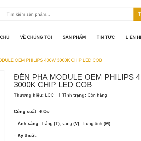
T
 CHỦ
VỀ CHÚNG TÔI
SẢN PHẨM
TIN TỨC
LIÊN H
DULE OEM PHILIPS 400W 3000K CHIP LED COB
ĐÈN PHA MODULE OEM PHILIPS 
3000K CHIP LED COB
|
Thương hiệu:
LCC
Tình trạng:
Còn hàng
Công suất
: 400w
– Ánh sáng
: Trắng
(T)
, vàng
(V)
, Trung tính
(M)
– Kỹ thuật
: