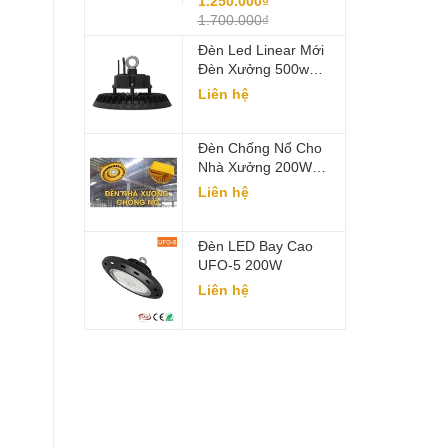
1.250.000₫
LCC-SAR600
1.700.000₫
Đèn Led Linear Mới
Đèn Xưởng 500w
LCC-W400V2
Liên hệ
Đèn Chống Nổ Cho
Nhà Xưởng 200W
LCC-CN200
Liên hệ
Đèn LED Bay Cao
UFO-5 200W
Liên hệ