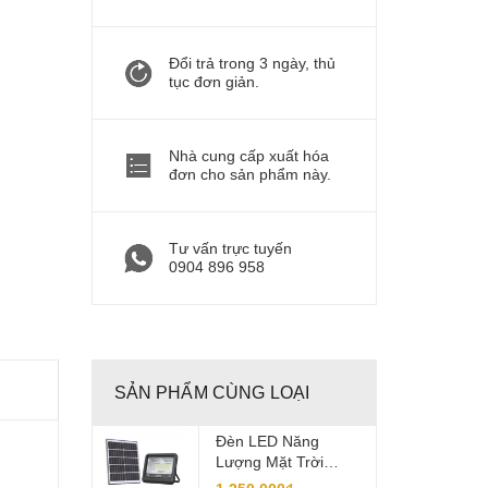
Đổi trả trong 3 ngày, thủ
tục đơn giản.
Nhà cung cấp xuất hóa
đơn cho sản phẩm này.
Tư vấn trực tuyến
0904 896 958
SẢN PHẨM CÙNG LOẠI
Đèn LED Năng
Lượng Mặt Trời
Công Suất 600W