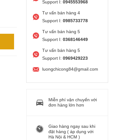
Support I:
0945553968
Tư vấn bán hàng 4
Support I:
0985733778
Tư vấn bán hàng 5
Support I:
0368146449
Tư vấn bán hàng 5
Support I:
0969429223
luongchicong84@gmail.com
Miễn phí vận chuyển với
đơn hàng lớn hơn
Giao hàng ngay sau khi
đặt hàng ( áp dụng với
Hà Nội & HCM )