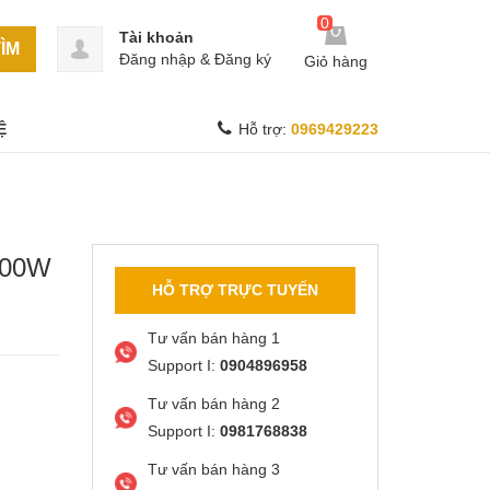
0
Tài khoản
ÌM
Đăng nhập
&
Đăng ký
Giỏ hàng
Ệ
Hỗ trợ:
0969429223
400W
HỖ TRỢ TRỰC TUYẾN
Tư vấn bán hàng 1
Support I:
0904896958
Tư vấn bán hàng 2
Support I:
0981768838
Tư vấn bán hàng 3