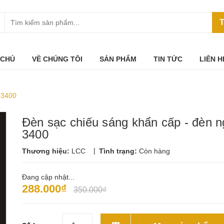
T
 CHỦ
VỀ CHÚNG TÔI
SẢN PHẨM
TIN TỨC
LIÊN H
 3400
Đèn sạc chiếu sáng khẩn cấp - đèn n
3400
|
Thương hiệu:
LCC
Tình trạng:
Còn hàng
Đang cập nhật...
288.000₫
350.000₫