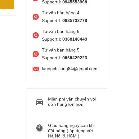
Support I:
0945553968
Tư vấn bán hàng 4
Support I:
0985733778
Tư vấn bán hàng 5
Support I:
0368146449
Tư vấn bán hàng 5
Support I:
0969429223
luongchicong84@gmail.com
Miễn phí vận chuyển với
đơn hàng lớn hơn
Giao hàng ngay sau khi
đặt hàng ( áp dụng với
Hà Nội & HCM )