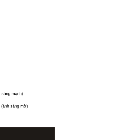
h sáng mạnh)
áng mờ)