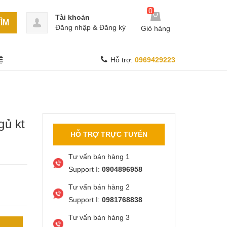
0
Tài khoản
ÌM
Đăng nhập
&
Đăng ký
Giỏ hàng
Ệ
Hỗ trợ:
0969429223
gủ kt
HỖ TRỢ TRỰC TUYẾN
Tư vấn bán hàng 1
Support I:
0904896958
Tư vấn bán hàng 2
Support I:
0981768838
Tư vấn bán hàng 3