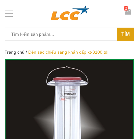
0
TÌM
Trang chủ
/
Đèn sạc chiếu sáng khẩn cấp kt-3100 tdl