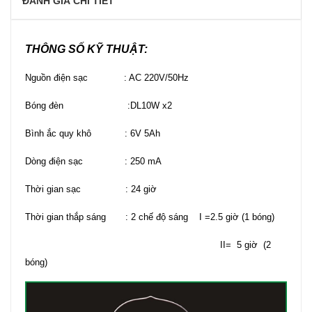
ĐÁNH GIÁ CHI TIẾT
THÔNG SỐ KỸ THUẬT:
Nguồn điện sạc : AC 220V/50Hz
Bóng đèn :DL10W x2
Bình ắc quy khô : 6V 5Ah
Dòng điện sạc : 250 mA
Thời gian sạc : 24 giờ
Thời gian thắp sáng : 2 chế độ sáng I =2.5 giờ (1 bóng)
II= 5 giờ (2
bóng)