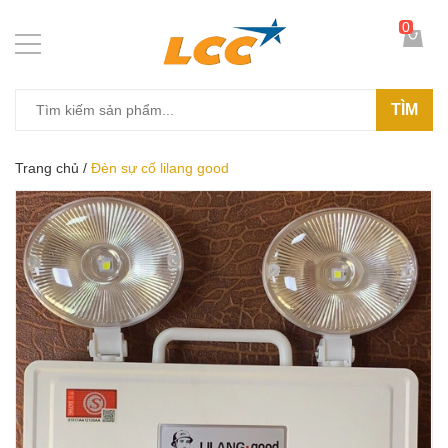
0
TÌM
Trang chủ
/
Đèn sự cố lilang good