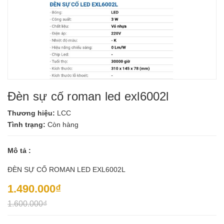
Đèn sự cố roman led exl6002l
Thương hiệu:
LCC
Tình trạng:
Còn hàng
Mô tả :
ĐÈN SỰ CỐ ROMAN LED EXL6002L
1.490.000₫
1.600.000₫