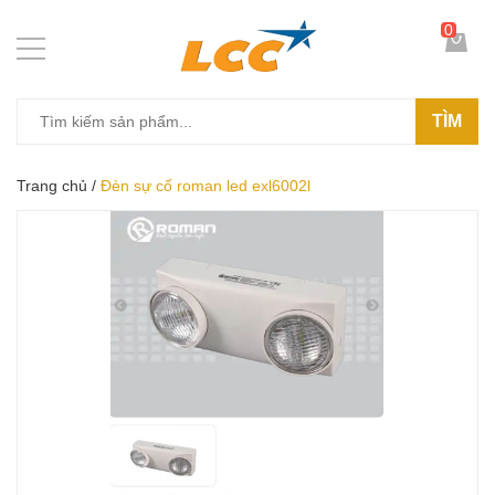
0
TÌM
Trang chủ
/
Đèn sự cố roman led exl6002l