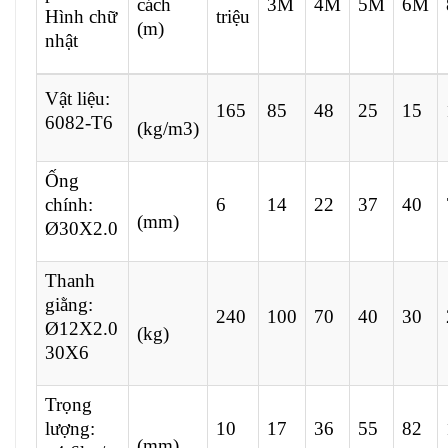
cách
3M
4M
5M
6M
Hình chữ
triệu
(m)
nhật
Vật liệu:
165
85
48
25
15
6082-T6
(kg/m3)
Ống
chính:
6
14
22
37
40
(mm)
Ø30X2.0
Thanh
giằng:
240
100
70
40
30
Ø12X2.0
(kg)
30X6
Trọng
lượng:
10
17
36
55
82
(mm)