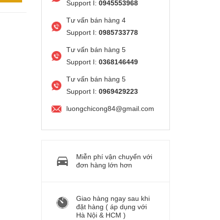
Support I:
0945553968
Tư vấn bán hàng 4
Support I:
0985733778
Tư vấn bán hàng 5
Support I:
0368146449
Tư vấn bán hàng 5
Support I:
0969429223
luongchicong84@gmail.com
Miễn phí vận chuyển với
đơn hàng lớn hơn
Giao hàng ngay sau khi
đặt hàng ( áp dụng với
Hà Nội & HCM )