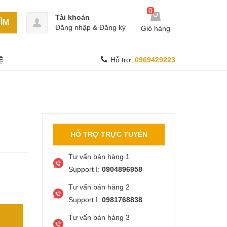
0
Tài khoản
ÌM
Đăng nhập
&
Đăng ký
Giỏ hàng
Ệ
Hỗ trợ:
0969429223
HỖ TRỢ TRỰC TUYẾN
Tư vấn bán hàng 1
Support I:
0904896958
Tư vấn bán hàng 2
Support I:
0981768838
Tư vấn bán hàng 3