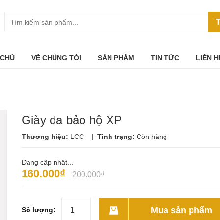
T
 CHỦ
VỀ CHÚNG TÔI
SẢN PHẨM
TIN TỨC
LIÊN H
Giày da bảo hộ XP
|
Thương hiệu:
LCC
Tình trạng:
Còn hàng
Đang cập nhật...
160.000₫
200.000₫
Mua sản phẩm
Số lượng: