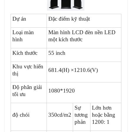
Dự án
Đặc điểm kỹ thuật
Loại màn
Màn hình LCD đèn nền LED
hình
một kích thước
Kích thước
55 inch
Khu vực hiển
681.4(H) ×1210.6(V)
thị
Độ phân giải
1080*1920
tối ưu
Sự
Lớn hơn
độ chói
350cd/m2
tương
hoặc bằng
phản
1200: 1