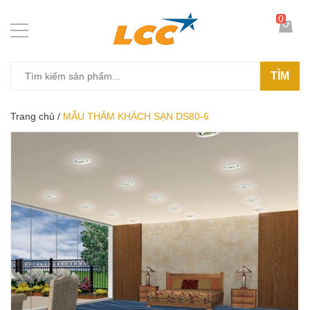
0
TÌM
Trang chủ
/
MẪU THẢM KHÁCH SẠN DS80-6