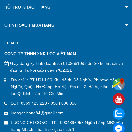
HỖ TRỢ KHÁCH HÀNG
CHÍNH SÁCH MUA HÀNG
LIÊN HỆ
CÔNG TY TNHH XNK LCC VIỆT NAM
Giấy đăng ký kinh doanh số 0109661093 do Sở kế hoạch và
đầu tư Hà Nội cấp ngày 7/6/2021
Địa chỉ 1: BT U01-L09 Khu đô thị Đô Nghĩa, Phường Yên
Nghĩa, Quận Hà Đông, Hà Nội. Địa chỉ 2: Hồ học lãm. P. An
lạc,Q. Bình Tân, Hồ Chí Minh
SĐT:
0969 429 223
-
0904 896 958
luongchicong84@gmail.com
LUONG CHI CONG - TK : 0904896958 Ngân hàng MBNgân
hàng MB chi nhánh sở giao dịch 1