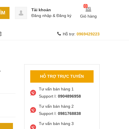
0
Tài khoản
ÌM
Đăng nhập
&
Đăng ký
Giỏ hàng
Ệ
Hỗ trợ:
0969429223
-
HỖ TRỢ TRỰC TUYẾN
Tư vấn bán hàng 1
Support I:
0904896958
Tư vấn bán hàng 2
Support I:
0981768838
Tư vấn bán hàng 3