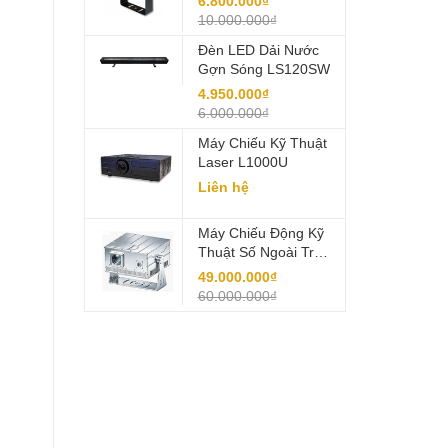
6.800.000₫
10.000.000₫
Đèn LED Dải Nước
Gợn Sóng LS120SW
4.950.000₫
6.000.000₫
Máy Chiếu Kỹ Thuật
Laser L1000U
Liên hệ
Máy Chiếu Động Kỹ
Thuật Số Ngoài Trời
LS1000U/LS1200U
49.000.000₫
60.000.000₫