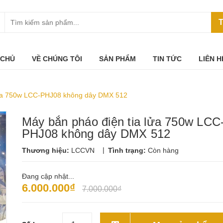
T
 CHỦ
VỀ CHÚNG TÔI
SẢN PHẨM
TIN TỨC
LIÊN H
lửa 750w LCC-PHJ08 không dây DMX 512
Máy bắn pháo điện tia lửa 750w LCC
PHJ08 không dây DMX 512
|
Thương hiệu:
LCCVN
Tình trạng:
Còn hàng
Đang cập nhật...
6.000.000₫
7.000.000₫