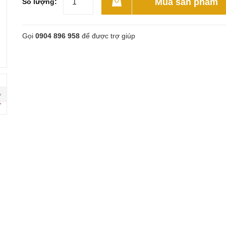
Mua sản phẩm
Số lượng:
Gọi
0904 896 958
để được trợ giúp
next