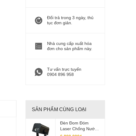
Đổi trả trong 3 ngày, thủ
tục đơn giản.
Nhà cung cấp xuất hóa
đơn cho sản phẩm này.
Tư vấn trực tuyến
0904 896 958
SẢN PHẨM CÙNG LOẠI
Đèn Đom Đóm
Laser Chống Nước
IP65 Mã LS-SL101