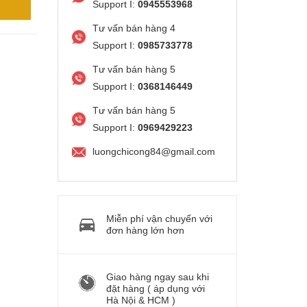
Support I:
0945553968
Tư vấn bán hàng 4
Support I:
0985733778
Tư vấn bán hàng 5
Support I:
0368146449
Tư vấn bán hàng 5
Support I:
0969429223
luongchicong84@gmail.com
Miễn phí vận chuyển với
đơn hàng lớn hơn
Giao hàng ngay sau khi
đặt hàng ( áp dụng với
Hà Nội & HCM )