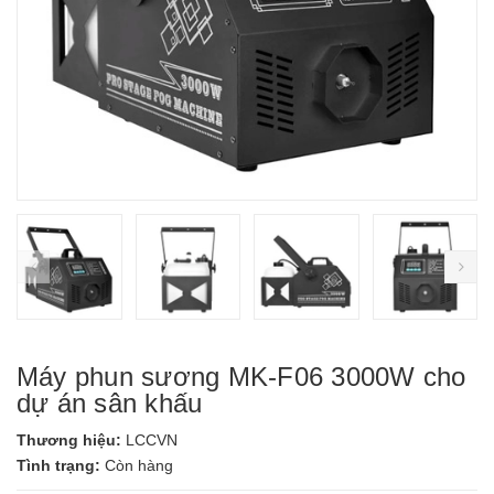
prev
ne
Máy phun sương MK-F06 3000W cho
dự án sân khấu
Thương hiệu:
LCCVN
Tình trạng:
Còn hàng