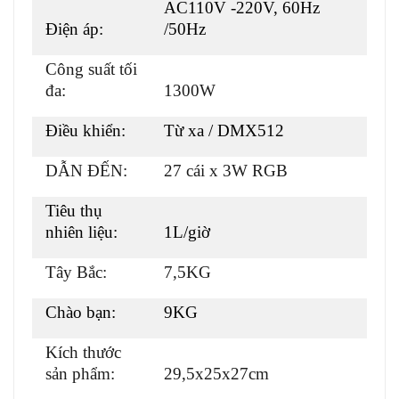
AC110V -220V, 60Hz
Điện áp:
/50Hz
Công suất tối
đa:
1300W
Điều khiển:
Từ xa / DMX512
DẪN ĐẾN:
27 cái x 3W RGB
Tiêu thụ
nhiên liệu:
1L/giờ
Tây Bắc:
7,5KG
Chào bạn:
9KG
Kích thước
sản phẩm:
29,5x25x27cm