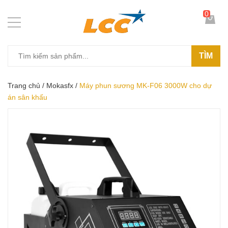
0
TÌM
Trang chủ
/
Mokasfx
/
Máy phun sương MK-F06 3000W cho dự
án sân khấu