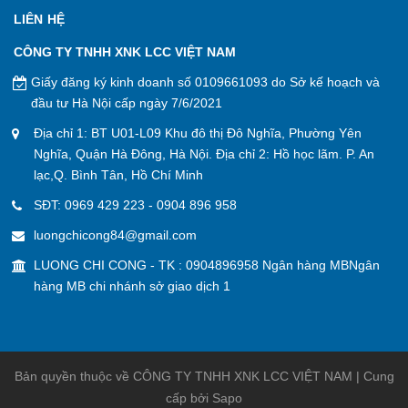
LIÊN HỆ
CÔNG TY TNHH XNK LCC VIỆT NAM
Giấy đăng ký kinh doanh số 0109661093 do Sở kế hoạch và
đầu tư Hà Nội cấp ngày 7/6/2021
Địa chỉ 1: BT U01-L09 Khu đô thị Đô Nghĩa, Phường Yên
Nghĩa, Quận Hà Đông, Hà Nội. Địa chỉ 2: Hồ học lãm. P. An
lạc,Q. Bình Tân, Hồ Chí Minh
SĐT:
0969 429 223
-
0904 896 958
luongchicong84@gmail.com
LUONG CHI CONG - TK : 0904896958 Ngân hàng MBNgân
hàng MB chi nhánh sở giao dịch 1
Bản quyền thuộc về CÔNG TY TNHH XNK LCC VIỆT NAM | Cung
cấp bởi
Sapo