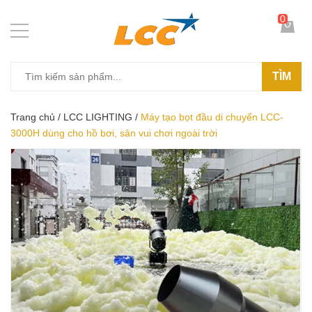
0
TÌM
Trang chủ
/
LCC LIGHTING
/
Máy tạo bọt đầu di chuyển LCC-
3000H dùng cho hồ bơi, sân vui chơi ngoài trời