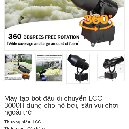
prev
ne
Máy tạo bọt đầu di chuyển LCC-
3000H dùng cho hồ bơi, sân vui chơi
ngoài trời
Thương hiệu:
LCC
Tình trạng:
Còn hàng