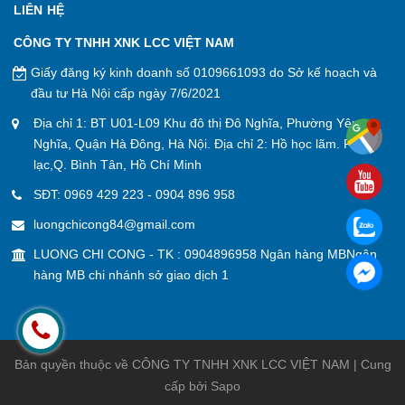
LIÊN HỆ
CÔNG TY TNHH XNK LCC VIỆT NAM
Giấy đăng ký kinh doanh số 0109661093 do Sở kế hoạch và
đầu tư Hà Nội cấp ngày 7/6/2021
Địa chỉ 1: BT U01-L09 Khu đô thị Đô Nghĩa, Phường Yên
Nghĩa, Quận Hà Đông, Hà Nội. Địa chỉ 2: Hồ học lãm. P. An
lạc,Q. Bình Tân, Hồ Chí Minh
SĐT:
0969 429 223
-
0904 896 958
luongchicong84@gmail.com
LUONG CHI CONG - TK : 0904896958 Ngân hàng MBNgân
hàng MB chi nhánh sở giao dịch 1
Bản quyền thuộc về CÔNG TY TNHH XNK LCC VIỆT NAM | Cung
cấp bởi
Sapo