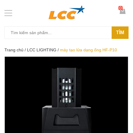
0
TÌM
Trang chủ
/
LCC LIGHTING
/
máy tạo lửa dạng ống HF-P10