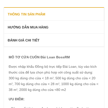
THÔNG TIN SẢN PHẨM
HƯỚNG DẪN MUA HÀNG
ĐÁNH GIÁ CHI TIẾT
MÔ TƠ CỬA CUỐN Đài Loan BossRM
Được nhập khẩu Đồng bộ trực tiếp Đài Loan, tùy vào kích
thước cửa để lựa chọn phù hợp với công suất sử dụng:
300 kg dùng cho cửa < 18 m
, 500 kg dùng cho cửa < 20
2
m
, 700 kg dùng cho cửa < 28 m
, 1000 kg dùng cho cửa <
2
2
38 m
, 2000 kg dùng cho cửa <80 m2
2
ƯU ĐIỂM: