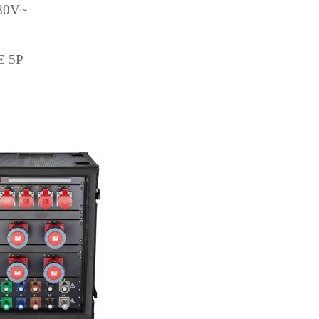
380V~
E 5P