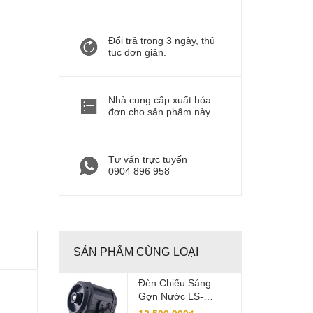
Đổi trả trong 3 ngày, thủ
tục đơn giản.
Nhà cung cấp xuất hóa
đơn cho sản phẩm này.
Tư vấn trực tuyến
0904 896 958
SẢN PHẨM CÙNG LOẠI
Đèn Chiếu Sáng
Gợn Nước LS-
SW300W: Giải Pháp