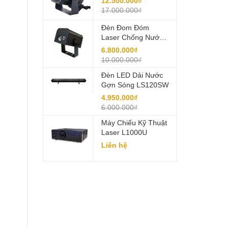
12.500.000₫
Chiếu Sáng Ngoại
17.000.000₫
Thất Đẳng Cấp
Đèn Đom Đóm
Laser Chống Nước
IP65 Mã LS-SL101
6.800.000₫
10.000.000₫
Đèn LED Dải Nước
Gợn Sóng LS120SW
4.950.000₫
6.000.000₫
Máy Chiếu Kỹ Thuật
Laser L1000U
Liên hệ