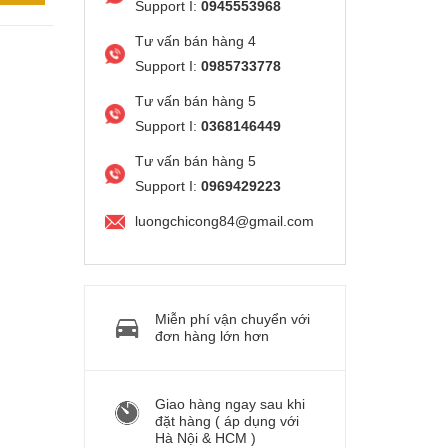
Support I:
0945553968
Tư vấn bán hàng 4
Support I:
0985733778
Tư vấn bán hàng 5
Support I:
0368146449
Tư vấn bán hàng 5
Support I:
0969429223
luongchicong84@gmail.com
Miễn phí vận chuyển với
đơn hàng lớn hơn
Giao hàng ngay sau khi
đặt hàng ( áp dụng với
Hà Nội & HCM )