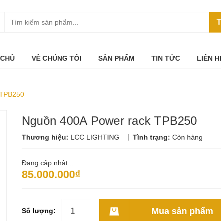
T
 CHỦ
VỀ CHÚNG TÔI
SẢN PHẨM
TIN TỨC
LIÊN H
 TPB250
Nguồn 400A Power rack TPB250
|
Thương hiệu:
LCC LIGHTING
Tình trạng:
Còn hàng
Đang cập nhật...
85.000.000₫
Mua sản phẩm
Số lượng: