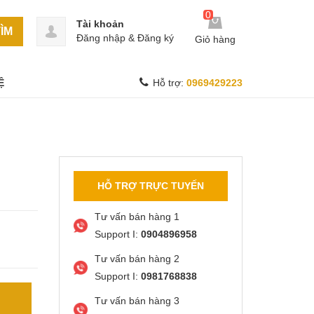
0
Tài khoản
ÌM
Đăng nhập
&
Đăng ký
Giỏ hàng
Ệ
Hỗ trợ:
0969429223
HỖ TRỢ TRỰC TUYẾN
Tư vấn bán hàng 1
Support I:
0904896958
Tư vấn bán hàng 2
Support I:
0981768838
Tư vấn bán hàng 3