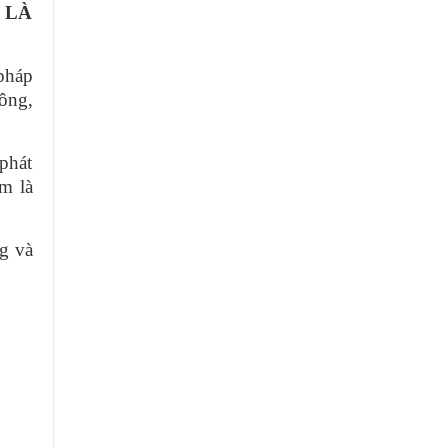
 LÀ
pháp
ông,
phát
m là
g và