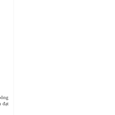
bông
n đạt