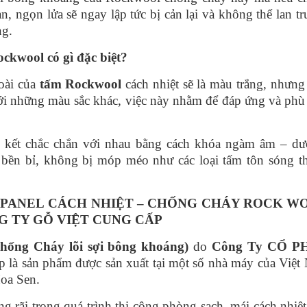
, ngọn lửa sẽ ngay lập tức bị cản lại và không thể lan t
ng.
ckwool có gì đặc biệt?
oài của
tấm Rockwool
cách nhiệt sẽ là màu trắng, nhưng
ới những màu sắc khác, việc này nhằm để đáp ứng và phù
n kết chắc chắn với nhau bằng cách khóa ngàm âm – dư
 bền bỉ, không bị móp méo như các loại tấm tôn sóng t
 PANEL CÁCH NHIỆT – CHỐNG CHÁY ROCK W
G TY GỖ VIỆT CUNG CẤP
hống Cháy lõi sợi bông khoáng)
do
Công Ty CỔ P
p là sản phẩm được sản xuất tại một số nhà máy của Việt
oa Sen.
 rãi trong quá trình thi công phòng sạch, mái cách nhiệ