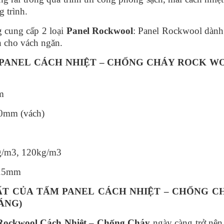
 trình.
 cung cấp 2 loại
Panel Rockwool
: Panel Rockwool dành
h cho vách ngăn.
PANEL CÁCH NHIỆT – CHỐNG CHÁY ROCK W
m
0mm (vách)
kg/m3, 120kg/m3
0.5mm
ẤT CỦA
TẤM PANEL CÁCH NHIỆT – CHỐNG C
ÁNG)
Rockwool Cách Nhiệt – Chống Cháy
ngày càng trở nên