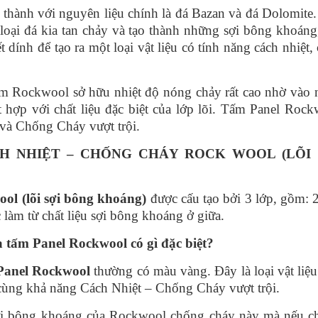
nh với nguyên liệu chính là đá Bazan và đá Dolomite
 loại đá kia tan chảy và tạo thành những sợi bông khoáng
ết dính để tạo ra một loại vật liệu có tính năng cách nhiệt,
ấm Rockwool sở hữu nhiệt độ nóng chảy rất cao nhờ vào 
 hợp với chất liệu đặc biệt của lớp lõi. Tấm Panel Rock
và Chống Cháy vượt trội.
H NHIỆT – CHỐNG CHÁY ROCK WOOL (LÕI 
l (lõi sợi bông khoáng)
được cấu tạo bởi 3 lớp, gồm: 
 làm từ chất liệu sợi bông khoáng ở giữa.
a tấm Panel Rockwool có gì đặc biệt?
Panel Rockwool
thường có màu vàng. Đây là loại vật liệ
 cùng khả năng Cách Nhiệt – Chống Cháy vượt trội.
 sợi bông khoáng của Rockwool chống cháy này mà nếu c