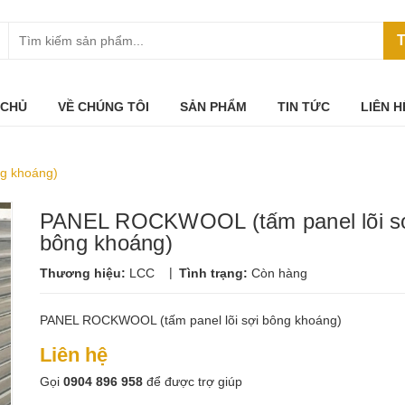
T
 CHỦ
VỀ CHÚNG TÔI
SẢN PHẨM
TIN TỨC
LIÊN H
g khoáng)
PANEL ROCKWOOL (tấm panel lõi s
bông khoáng)
|
Thương hiệu:
LCC
Tình trạng:
Còn hàng
PANEL ROCKWOOL (tấm panel lõi sợi bông khoáng)
Liên hệ
Gọi
0904 896 958
để được trợ giúp