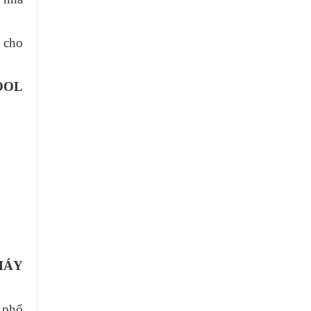
 cho
OOL
HÁY
 phổ