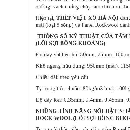
xưởng, vách chống cháy tạm cho mọi công
Hiện tại,
THÉP VIỆT XÔ HÀ NỘI
đang
mái (loại 5 sóng) và Panel Rockwool dàn
THÔNG SỐ KỸ THUẬT CỦA TẤM 
(LÕI SỢI BÔNG KHOÁNG)
Độ dày vật liệu lõi: 50mm, 75mm, 100m
Khổ ngang hữu dụng: 950mm (mái), 115
Chiều dài: theo yêu cầu
Tỷ trọng tiêu chuẩn: 80kg/m3 hoặc 100
Độ dày tôn: 0.35mm, 0.4mm, 0.45mm, 
NHỮNG TÍNH NĂNG NỔI BẬT NH
ROCK WOOL (LÕI SỢI BÔNG KHO
Trong vài thập niên gần đây,
tấm Panel 