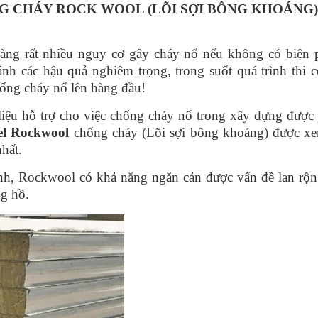
G CHÁY ROCK WOOL (LÕI SỢI BÔNG KHOÁNG)
tàng rất nhiều nguy cơ gây cháy nổ nếu không có biện 
nh các hậu quả nghiêm trọng, trong suốt quá trình thi c
hống cháy nổ lên hàng đầu!
iệu hỗ trợ cho việc chống cháy nổ trong xây dựng được 
el Rockwool
chống cháy (Lõi sợi bông khoáng) được xe
hất.
mình, Rockwool có khả năng ngăn cản được vấn đề lan rộn
ng hồ.