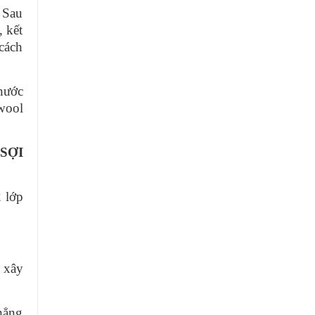
. Sau
, kết
 cách
nước
wool
SỢI
2 lớp
u xây
hẳng