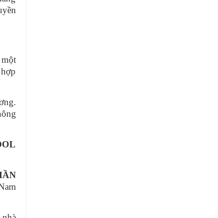
ruyền
 một
 hợp
ơng.
hông
OOL
HẦN
 Nam
t nhà