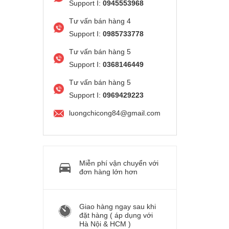
Support I:
0945553968
Tư vấn bán hàng 4
Support I:
0985733778
Tư vấn bán hàng 5
Support I:
0368146449
Tư vấn bán hàng 5
Support I:
0969429223
luongchicong84@gmail.com
Miễn phí vận chuyển với
đơn hàng lớn hơn
Giao hàng ngay sau khi
đặt hàng ( áp dụng với
Hà Nội & HCM )