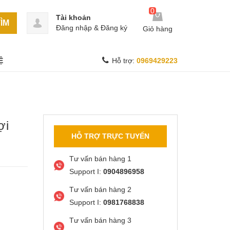
0
Tài khoản
ÌM
Đăng nhập
&
Đăng ký
Giỏ hàng
Ệ
Hỗ trợ:
0969429223
ợi
HỖ TRỢ TRỰC TUYẾN
Tư vấn bán hàng 1
Support I:
0904896958
Tư vấn bán hàng 2
Support I:
0981768838
Tư vấn bán hàng 3