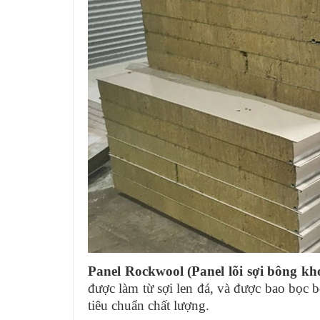
Panel Rockwool (Panel lõi sợi bông kh
được làm từ sợi len đá, và được bao bọc b
tiêu chuẩn chất lượng.