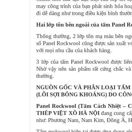
may công trình của bạn phát sinh hỏa hoạn
đi dễ dàng như trong điều kiện bình thườ
Hai lớp tôn bên ngoài của tấm Panel Ro
Thông thường, 2 lớp tôn mạ màu bên ng
số Panel Rockwool cũng được sản xuất v
với mọi nhu cầu của khách hàng.
3 lớp của tấm Panel Rockwool được liê
Nhờ vậy nên sản phẩm rất cứng chắc và
thường.
NGUỒN GỐC VÀ PHÂN LOẠI TẤM
(LÕI SỢI BÔNG KHOÁNG) DO CÔN
Panel Rockwool (Tấm Cách Nhiệt – C
THÉP VIỆT XÔ HÀ NỘI
đang cung cấ
như: Phương Nam, Nam Kim, Đông Á, H
Tấm rockwool hiện tại được ứng dụng rộng