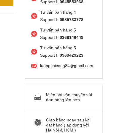
Support I:
0945553968
Tư vấn bán hàng 4
Support I:
0985733778
Tư vấn bán hàng 5
Support I:
0368146449
Tư vấn bán hàng 5
Support I:
0969429223
luongchicong84@gmail.com
Miễn phí vận chuyển với
đơn hàng lớn hơn
Giao hàng ngay sau khi
đặt hàng ( áp dụng với
Hà Nội & HCM )