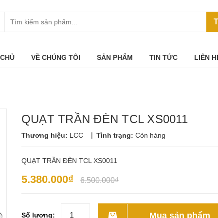
T
 CHỦ
VỀ CHÚNG TÔI
SẢN PHẨM
TIN TỨC
LIÊN H
QUẠT TRẦN ĐÈN TCL XS0011
|
Thương hiệu:
LCC
Tình trạng:
Còn hàng
QUẠT TRẦN ĐÈN TCL XS0011
5.380.000₫
6.500.000₫
Mua sản phẩm
Số lượng: