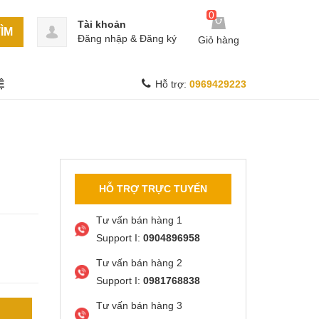
0
Tài khoản
ÌM
Đăng nhập
&
Đăng ký
Giỏ hàng
Ệ
Hỗ trợ:
0969429223
HỖ TRỢ TRỰC TUYẾN
Tư vấn bán hàng 1
Support I:
0904896958
Tư vấn bán hàng 2
Support I:
0981768838
Tư vấn bán hàng 3