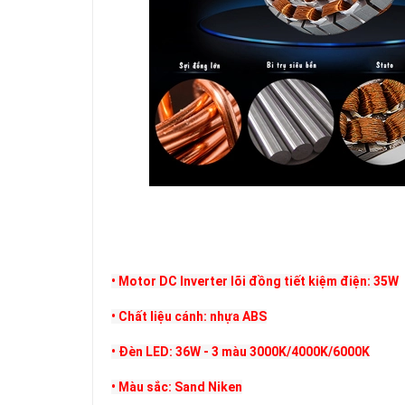
• Motor DC Inverter lõi đồng tiết kiệm điện: 35W
• Chất liệu cánh: nhựa ABS
• Đèn LED: 36W - 3 màu 3000K/4000K/6000K
• Màu sắc: Sand Niken