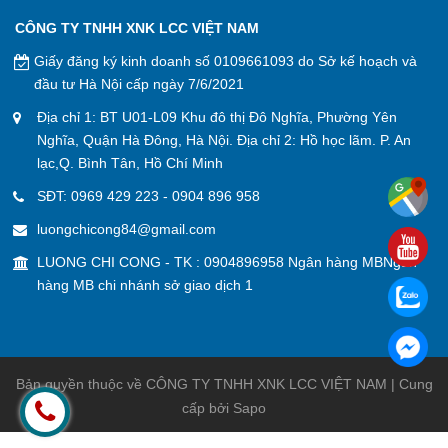
CÔNG TY TNHH XNK LCC VIỆT NAM
Giấy đăng ký kinh doanh số 0109661093 do Sở kế hoạch và
đầu tư Hà Nội cấp ngày 7/6/2021
Địa chỉ 1: BT U01-L09 Khu đô thị Đô Nghĩa, Phường Yên
Nghĩa, Quận Hà Đông, Hà Nội. Địa chỉ 2: Hồ học lãm. P. An
lạc,Q. Bình Tân, Hồ Chí Minh
SĐT:
0969 429 223
-
0904 896 958
luongchicong84@gmail.com
LUONG CHI CONG - TK : 0904896958 Ngân hàng MBNgân
hàng MB chi nhánh sở giao dịch 1
Bản quyền thuộc về CÔNG TY TNHH XNK LCC VIỆT NAM | Cung
cấp bởi
Sapo