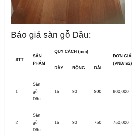
Báo giá sàn gỗ Dầu:
QUY CÁCH (mm)
SẢN
ĐƠN GIÁ
STT
PHẨM
(VNĐ/m2)
DÀY
RỘNG
DÀI
Sàn
1
gỗ
15
90
900
800,000
Dầu
Sàn
2
gỗ
15
90
750
750,000
Dầu