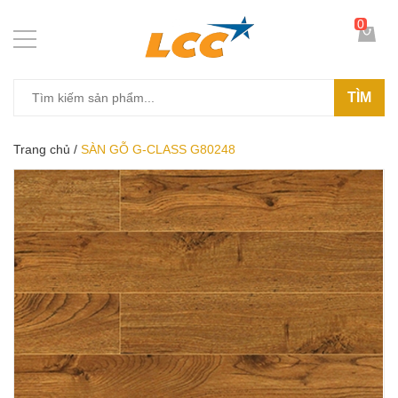
0
TÌM
Trang chủ
/
SÀN GỖ G-CLASS G80248