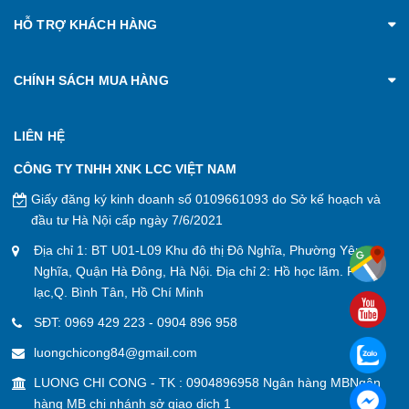
HỖ TRỢ KHÁCH HÀNG
CHÍNH SÁCH MUA HÀNG
LIÊN HỆ
CÔNG TY TNHH XNK LCC VIỆT NAM
Giấy đăng ký kinh doanh số 0109661093 do Sở kế hoạch và
đầu tư Hà Nội cấp ngày 7/6/2021
Địa chỉ 1: BT U01-L09 Khu đô thị Đô Nghĩa, Phường Yên
Nghĩa, Quận Hà Đông, Hà Nội. Địa chỉ 2: Hồ học lãm. P. An
lạc,Q. Bình Tân, Hồ Chí Minh
SĐT:
0969 429 223
-
0904 896 958
luongchicong84@gmail.com
LUONG CHI CONG - TK : 0904896958 Ngân hàng MBNgân
hàng MB chi nhánh sở giao dịch 1